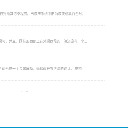
进行判断其污染程度。当液压系统中旧油液变成乳白色时，...
母，并且，圆柱形颈部上在外螺纹段的一端还设有一个...
间形成一个金属屏障，确保阀杆零泄漏的设计。 结构...
···
···