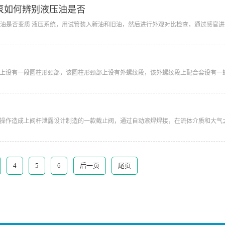
油泵如何辨别液压油是否
别液压油是否变质 液压系统，用试管装入新油和旧油，然后进行外观对比检查，通过感官
阀上设有一段圆柱形颈部，该圆柱形颈部上设有外螺纹段，该外螺纹段上配合套设有一螺
闭操作造成上阀杆泄露设计制造的一款截止阀，通过自动滚焊焊接，在流体介质和大气之
4
5
6
后一页
尾页